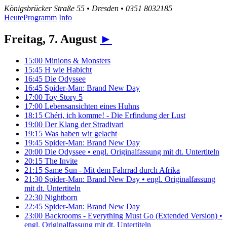
Königsbrücker Straße 55 • Dresden • 0351 8032185
Heute
Programm
Info
Freitag, 7. August
►
15:00
Minions & Monsters
15:45
H wie Habicht
16:45
Die Odyssee
16:45
Spider-Man: Brand New Day
17:00
Toy Story 5
17:00
Lebensansichten eines Huhns
18:15
Chéri, ich komme! - Die Erfindung der Lust
19:00
Der Klang der Stradivari
19:15
Was haben wir gelacht
19:45
Spider-Man: Brand New Day
20:00
Die Odyssee
• engl. Originalfassung mit dt. Untertiteln
20:15
The Invite
21:15
Same Sun - Mit dem Fahrrad durch Afrika
21:30
Spider-Man: Brand New Day
• engl. Originalfassung
mit dt. Untertiteln
22:30
Nightborn
22:45
Spider-Man: Brand New Day
23:00
Backrooms - Everything Must Go (Extended Version)
•
engl. Originalfassung mit dt. Untertiteln