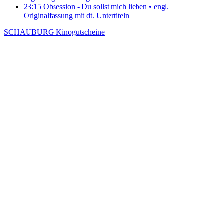
23:15
Obsession - Du sollst mich lieben
• engl.
Originalfassung mit dt. Untertiteln
SCHAUBURG Kinogutscheine