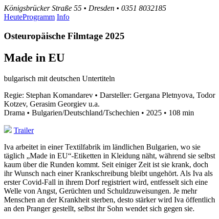
Königsbrücker Straße 55 • Dresden • 0351 8032185
Heute
Programm
Info
Osteuropäische Filmtage 2025
Made in EU
bulgarisch mit deutschen Untertiteln
Regie: Stephan Komandarev • Darsteller: Gergana Pletnyova, Todor
Kotzev, Gerasim Georgiev u.a.
Drama • Bulgarien/Deutschland/Tschechien • 2025 • 108 min
Trailer
Iva arbeitet in einer Textilfabrik im ländlichen Bulgarien, wo sie
täglich „Made in EU“-Etiketten in Kleidung näht, während sie selbst
kaum über die Runden kommt. Seit einiger Zeit ist sie krank, doch
ihr Wunsch nach einer Krankschreibung bleibt ungehört. Als Iva als
erster Covid-Fall in ihrem Dorf registriert wird, entfesselt sich eine
Welle von Angst, Gerüchten und Schuldzuweisungen. Je mehr
Menschen an der Krankheit sterben, desto stärker wird Iva öffentlich
an den Pranger gestellt, selbst ihr Sohn wendet sich gegen sie.