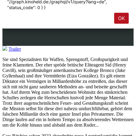
Trailer
Sie sind Spezialisten für Waffen, Sprengstoff, Großspurigkeit und
feine Klamotten. Der eher spröde britische Eliteagent Sid (Henry
Cavill), sein großmäuliger amerikanischer Kollege Bronco (Jake
Gyllenhaal) und ihre Vermittlerin (Eiza González). Es gilt einem
Diktator ein Vermögen in Milliardenhöhe zu entreißen, das dieser
sich mit nicht ganz sauberen Methoden an- und beiseite geschafft
hat. Auf ihrem Weg zum bescheidenen Wohnsitz des stinkreichen
Schuftes zerlegen die Herrschaften lustvoll jede Menge Material.
Trotz ihrer augenscheinlichen Feuer- und Gestaltungskraft scheint
die Mission selbst für diese drei nahezu undurchführbar, gehört dem
falschen Milliardär doch eine ganze Insel plus Privatarmee. Die
Dinge laufen auf ein in hohem Tempo zu absolvierendes Wettrennen
um die Kohle hinaus und alsbald aus dem Ruder...
Guy Ritchies schon 2023 abgedrehte neue Agentenkomödie kommt