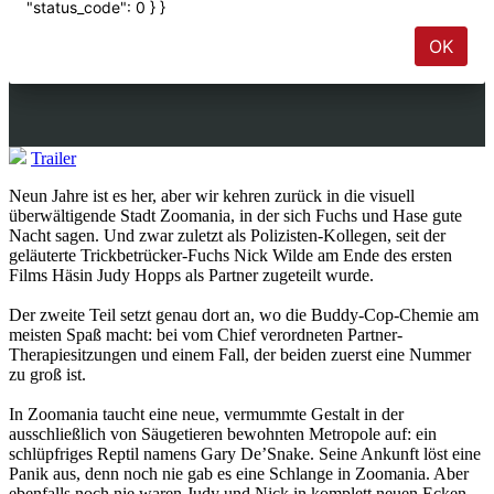
Trailer
Neun Jahre ist es her, aber wir kehren zurück in die visuell
überwältigende Stadt Zoomania, in der sich Fuchs und Hase gute
Nacht sagen. Und zwar zuletzt als Polizisten-Kollegen, seit der
geläuterte Trickbetrücker-Fuchs Nick Wilde am Ende des ersten
Films Häsin Judy Hopps als Partner zugeteilt wurde.
Der zweite Teil setzt genau dort an, wo die Buddy-Cop-Chemie am
meisten Spaß macht: bei vom Chief verordneten Partner-
Therapiesitzungen und einem Fall, der beiden zuerst eine Nummer
zu groß ist.
In Zoomania taucht eine neue, vermummte Gestalt in der
ausschließlich von Säugetieren bewohnten Metropole auf: ein
schlüpfriges Reptil namens Gary De’Snake. Seine Ankunft löst eine
Panik aus, denn noch nie gab es eine Schlange in Zoomania. Aber
ebenfalls noch nie waren Judy und Nick in komplett neuen Ecken