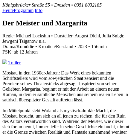
Königsbrücker Straße 55 • Dresden • 0351 8032185
Heute
Programm
Info
Der Meister und Margarita
Regie: Michael Lockshin • Darsteller: August Diehl, Julia Snigir,
Jewgeni Tsiganow u.a.
Drama/Komödie • Kroatien/Russland • 2023 • 156 min
FSK: ab 12 Jahren
Trailer
Moskau in den 1930er-Jahren: Das Werk eines bekannten
Schriftstellers wird vom sowjetischen Staat zensiert und die
Premiere seines Theaterstücks abgesagt. Inspiriert von seiner
Geliebten Margarita, beginnt er mit der Arbeit an einem neuen
Roman, in dem er sämtliche Menschen aus seinem realen Leben in
satirisch überspitzter Gestalt auftreten lässt.
Im Mittelpunkt steht Woland als mystisch-dunkle Macht, die
Moskau besucht, um sich an all jenen zu rächen, die für den Ruin
des Autors verantwortlich sind. Während der Meister, wie dieser
sich fortan nennt, immer tiefer in seine Geschichte eintaucht, nimmt
er die Grenze zwischen Realität und Fantasie zunehmend weniger