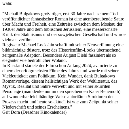
wahr.
"Michail Bulgakows großartiger, erst 30 Jahre nach seinem Tod
veröffentlichter fantastischer Roman ist eine atemberaubende Satire
über Macht und Freiheit, eine Zeitreise zwischen dem Moskau der
1930er Jahre und dem biblischen Jerusalem, eine messerscharfe
Kritik des Stalinismus und der sowjetischen Gesellschaft und wurde
vielmals verfilmt.
Regisseur Michael Lockshin schafft mit seiner Neuverfilmung eine
bildmächtige düstere, trotz des Historienfilm-Looks überraschend
zeitgemäße Adaption. Besonders August Diehl fasziniert als so
eleganter wie bedrohlicher Woland.
In Russland startete der Film schon Anfang 2024, avancierte zu
einem der erfolgreichsten Filme des Jahres und wurde mit seiner
Vieldeutigkeit zum Politikum. Kein Wunder, dank Bulgakows
Romanvorlage, diesem hellsichtigen Werk der Weltliteratur, das
Mystik, Realität und Satire verwebt und mit seiner skurrilen
Personage (man denke nur an den sprechenden Kater Behemoth)
auf wunderbar leichthändige Weise autoritären Strukturen den
Prozess macht und heute so aktuell ist wie zum Zeitpunkt seiner
Niederschrift und seines Erscheinens."
Grit Dora (Dresdner Kinokalender)