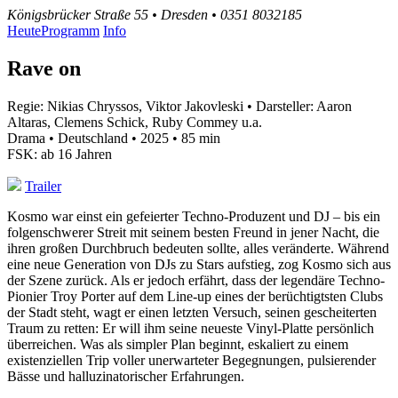
Königsbrücker Straße 55 • Dresden • 0351 8032185
Heute
Programm
Info
Rave on
Regie: Nikias Chryssos, Viktor Jakovleski • Darsteller: Aaron
Altaras, Clemens Schick, Ruby Commey u.a.
Drama • Deutschland • 2025 • 85 min
FSK: ab 16 Jahren
Trailer
Kosmo war einst ein gefeierter Techno-Produzent und DJ – bis ein
folgenschwerer Streit mit seinem besten Freund in jener Nacht, die
ihren großen Durchbruch bedeuten sollte, alles veränderte. Während
eine neue Generation von DJs zu Stars aufstieg, zog Kosmo sich aus
der Szene zurück. Als er jedoch erfährt, dass der legendäre Techno-
Pionier Troy Porter auf dem Line-up eines der berüchtigtsten Clubs
der Stadt steht, wagt er einen letzten Versuch, seinen gescheiterten
Traum zu retten: Er will ihm seine neueste Vinyl-Platte persönlich
überreichen. Was als simpler Plan beginnt, eskaliert zu einem
existenziellen Trip voller unerwarteter Begegnungen, pulsierender
Bässe und halluzinatorischer Erfahrungen.