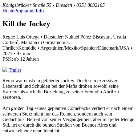
Königsbrücker Straße 55 • Dresden • 0351 8032185
Heute
Programm
Info
Kill the Jockey
Regie: Luis Ortega • Darsteller: Nahuel Pérez Biscayart, Úrsula
Corberó, Mariana di Girolamo u.a.
Thriller/Komödie • Argentinien/Mexiko/Spanien/Dänemark/USA •
2025 • 97 min
FSK: ab 12 Jahren
Trailer
Remo war einst ein gefeierter Jockey. Doch sein exzessiver
Lebensstil und Schulden bei der Mafia drohen sowohl seine
Karriere als auch die Beziehung zu seiner Freundin Abril zu
zerstören.
Am großen Tag seines geplanten Comebacks verliert er nach einem
schweren Sturz nicht nur das Rennen, sondern auch sein
Gedächtnis. Befreit von seiner Vergangenheit, aber mit jeder Menge
Stil, irrt er durch die bunten Straßen von Buenos Aires und
entwickelt eine neue Identität: