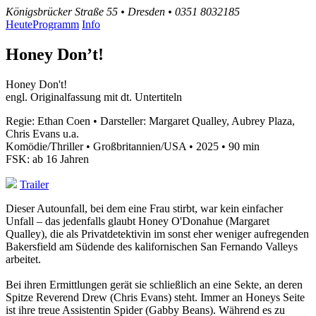
Königsbrücker Straße 55 • Dresden • 0351 8032185
Heute
Programm
Info
Honey Don’t!
Honey Don't!
engl. Originalfassung mit dt. Untertiteln
Regie: Ethan Coen • Darsteller: Margaret Qualley, Aubrey Plaza,
Chris Evans u.a.
Komödie/Thriller • Großbritannien/USA • 2025 • 90 min
FSK: ab 16 Jahren
Trailer
Dieser Autounfall, bei dem eine Frau stirbt, war kein einfacher
Unfall – das jedenfalls glaubt Honey O'Donahue (Margaret
Qualley), die als Privatdetektivin im sonst eher weniger aufregenden
Bakersfield am Südende des kalifornischen San Fernando Valleys
arbeitet.
Bei ihren Ermittlungen gerät sie schließlich an eine Sekte, an deren
Spitze Reverend Drew (Chris Evans) steht. Immer an Honeys Seite
ist ihre treue Assistentin Spider (Gabby Beans). Während es zu