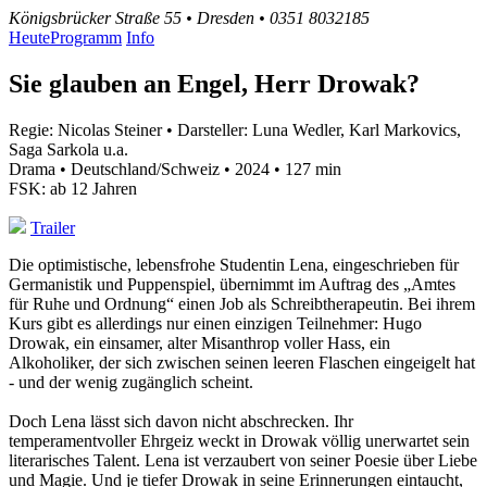
Königsbrücker Straße 55 • Dresden • 0351 8032185
Heute
Programm
Info
Sie glauben an Engel, Herr Drowak?
Regie: Nicolas Steiner • Darsteller: Luna Wedler, Karl Markovics,
Saga Sarkola u.a.
Drama • Deutschland/Schweiz • 2024 • 127 min
FSK: ab 12 Jahren
Trailer
Die optimistische, lebensfrohe Studentin Lena, eingeschrieben für
Germanistik und Puppenspiel, übernimmt im Auftrag des „Amtes
für Ruhe und Ordnung“ einen Job als Schreibtherapeutin. Bei ihrem
Kurs gibt es allerdings nur einen einzigen Teilnehmer: Hugo
Drowak, ein einsamer, alter Misanthrop voller Hass, ein
Alkoholiker, der sich zwischen seinen leeren Flaschen eingeigelt hat
- und der wenig zugänglich scheint.
Doch Lena lässt sich davon nicht abschrecken. Ihr
temperamentvoller Ehrgeiz weckt in Drowak völlig unerwartet sein
literarisches Talent. Lena ist verzaubert von seiner Poesie über Liebe
und Magie. Und je tiefer Drowak in seine Erinnerungen eintaucht,