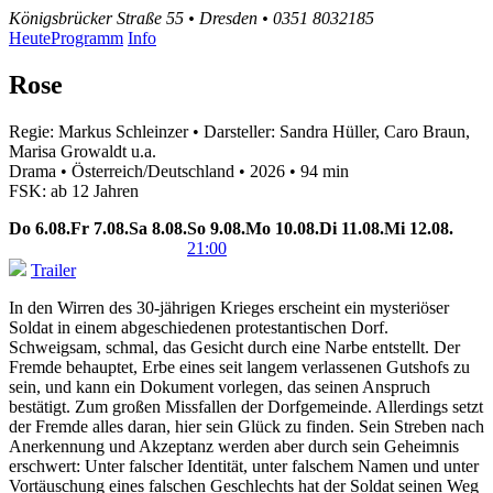
Königsbrücker Straße 55 • Dresden • 0351 8032185
Heute
Programm
Info
Rose
Regie: Markus Schleinzer • Darsteller: Sandra Hüller, Caro Braun,
Marisa Growaldt u.a.
Drama • Österreich/Deutschland • 2026 • 94 min
FSK: ab 12 Jahren
Do
6.08.
Fr
7.08.
Sa
8.08.
So
9.08.
Mo
10.08.
Di
11.08.
Mi
12.08.
21:00
Trailer
In den Wirren des 30-jährigen Krieges erscheint ein mysteriöser
Soldat in einem abgeschiedenen protestantischen Dorf.
Schweigsam, schmal, das Gesicht durch eine Narbe entstellt. Der
Fremde behauptet, Erbe eines seit langem verlassenen Gutshofs zu
sein, und kann ein Dokument vorlegen, das seinen Anspruch
bestätigt. Zum großen Missfallen der Dorfgemeinde. Allerdings setzt
der Fremde alles daran, hier sein Glück zu finden. Sein Streben nach
Anerkennung und Akzeptanz werden aber durch sein Geheimnis
erschwert: Unter falscher Identität, unter falschem Namen und unter
Vortäuschung eines falschen Geschlechts hat der Soldat seinen Weg