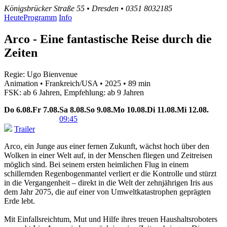
Königsbrücker Straße 55 • Dresden • 0351 8032185
Heute
Programm
Info
Arco - Eine fantastische Reise durch die
Zeiten
Regie: Ugo Bienvenue
Animation • Frankreich/USA • 2025 • 89 min
FSK: ab 6 Jahren, Empfehlung: ab 9 Jahren
Do
6.08.
Fr
7.08.
Sa
8.08.
So
9.08.
Mo
10.08.
Di
11.08.
Mi
12.08.
09:45
Trailer
Arco, ein Junge aus einer fernen Zukunft, wächst hoch über den
Wolken in einer Welt auf, in der Menschen fliegen und Zeitreisen
möglich sind. Bei seinem ersten heimlichen Flug in einem
schillernden Regenbogenmantel verliert er die Kontrolle und stürzt
in die Vergangenheit – direkt in die Welt der zehnjährigen Iris aus
dem Jahr 2075, die auf einer von Umweltkatastrophen geprägten
Erde lebt.
Mit Einfallsreichtum, Mut und Hilfe ihres treuen Haushaltsroboters