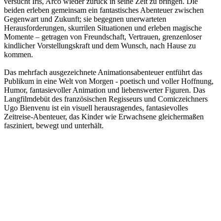
versucht Iris, Arco wieder zurück in seine Zeit zu bringen. Die
beiden erleben gemeinsam ein fantastisches Abenteuer zwischen
Gegenwart und Zukunft; sie begegnen unerwarteten
Herausforderungen, skurrilen Situationen und erleben magische
Momente – getragen von Freundschaft, Vertrauen, grenzenloser
kindlicher Vorstellungskraft und dem Wunsch, nach Hause zu
kommen.
Das mehrfach ausgezeichnete Animationsabenteuer entführt das
Publikum in eine Welt von Morgen - poetisch und voller Hoffnung,
Humor, fantasievoller Animation und liebenswerter Figuren. Das
Langfilmdebüt des französischen Regisseurs und Comiczeichners
Ugo Bienvenu ist ein visuell herausragendes, fantasievolles
Zeitreise-Abenteuer, das Kinder wie Erwachsene gleichermaßen
fasziniert, bewegt und unterhält.