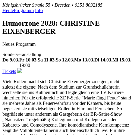
Königsbrücker Straße 55 • Dresden • 0351 8032185
Heute
Programm
Info
Humorzone 2028: CHRISTINE
EIXENBERGER
Neues Programm
Sonderveranstaltung
Do
9.03.
Fr
10.03.
Sa
11.03.
So
12.03.
Mo
13.03.
Di
14.03.
Mi
15.03.
19:00
Tickets
Viele Rollen macht sich Christine Eixenberger zu eigen, nicht
zuletzt die eigene: Nach dem Studium zur Grundschullehrerin
wechselte sie ins Bühnenfach und legte gleich eine TV-Karriere
hinterher. Für die erfolgreiche ZDF-Serie "Marie fängt Feuer" stand
sie mehrere Jahre als Feuerwehrfrau vor der Kamera, bis heute
begeistert sie mit vielseitigen Rollen in Film und Fernsehen. So
begrüßt sie unter anderem als Gastgeberin der BR-Satire-Show
„Nachsitzen“ regelmäßig Kolleginnen und Kollegen aus der
Kabarett- und Comedyszene. Ihre komödiantische Kernkompetenz
zeigt die Vollblutentertainerin auch leidenschaftlich live: Für ihre