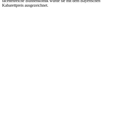
facettenreiche Bühnenkomik wurde sie mit dem Bayerischen
Kabarettpreis ausgezeichnet.