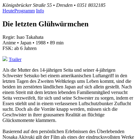
Königsbrücker Straße 55 • Dresden • 0351 8032185
Heute
Programm
Info
Die letzten Glühwürmchen
Regie: Isao Takahata
Anime • Japan • 1988 • 89 min
FSK: ab 6 Jahren
Trailer
Als die Mutter des 14-jährigen Seita und seiner 4-jährigen
Schwester Setsuko bei einem amerikanischen Luftangriff in den
letzten Tagen des Zweiten Weltkriegs ums Leben kommt, sind die
beiden im zerstörten ländlichen Japan auf sich allein gestellt. Nach
einem Streit mit dem letzten lebenden Familienmitglied versucht
Seita verzweifelt, für sich und seine Schwester zu sorgen, indem er
Essen stiehlt und in einem verlassenen Luftschutzbunker Zuflucht
sucht. Doch als die Vorräte knapp werden, müssen sich die
Geschwister in ihrer grausamen Realität an flüchtige
Glücksmomente klammern.
Basierend auf den persönlichen Erlebnissen des Überlebenden
Nosaka Akiyuki gilt der Film als eines der eindrucksvollsten Werke