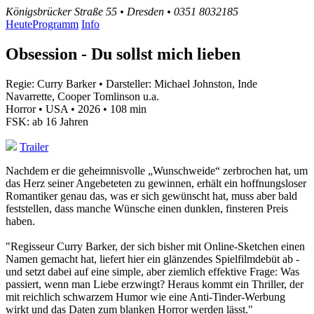
Königsbrücker Straße 55 • Dresden • 0351 8032185
Heute
Programm
Info
Obsession - Du sollst mich lieben
Regie: Curry Barker • Darsteller: Michael Johnston, Inde
Navarrette, Cooper Tomlinson u.a.
Horror • USA • 2026 • 108 min
FSK: ab 16 Jahren
Trailer
Nachdem er die geheimnisvolle „Wunschweide“ zerbrochen hat, um
das Herz seiner Angebeteten zu gewinnen, erhält ein hoffnungsloser
Romantiker genau das, was er sich gewünscht hat, muss aber bald
feststellen, dass manche Wünsche einen dunklen, finsteren Preis
haben.
"Regisseur Curry Barker, der sich bisher mit Online-Sketchen einen
Namen gemacht hat, liefert hier ein glänzendes Spielfilmdebüt ab -
und setzt dabei auf eine simple, aber ziemlich effektive Frage: Was
passiert, wenn man Liebe erzwingt? Heraus kommt ein Thriller, der
mit reichlich schwarzem Humor wie eine Anti-Tinder-Werbung
wirkt und das Daten zum blanken Horror werden lässt."