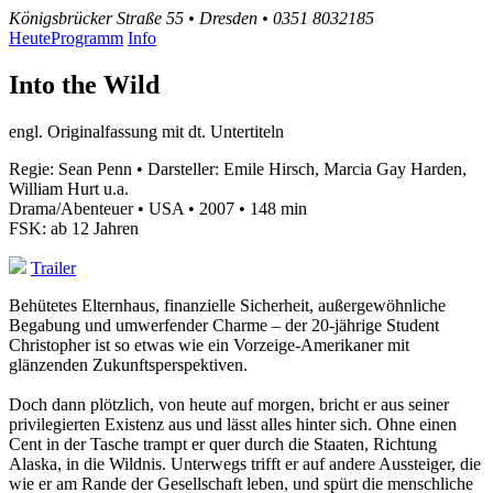
Königsbrücker Straße 55 • Dresden • 0351 8032185
Heute
Programm
Info
Into the Wild
engl. Originalfassung mit dt. Untertiteln
Regie: Sean Penn • Darsteller: Emile Hirsch, Marcia Gay Harden,
William Hurt u.a.
Drama/Abenteuer • USA • 2007 • 148 min
FSK: ab 12 Jahren
Trailer
Behütetes Elternhaus, finanzielle Sicherheit, außergewöhnliche
Begabung und umwerfender Charme – der 20-jährige Student
Christopher ist so etwas wie ein Vorzeige-Amerikaner mit
glänzenden Zukunftsperspektiven.
Doch dann plötzlich, von heute auf morgen, bricht er aus seiner
privilegierten Existenz aus und lässt alles hinter sich. Ohne einen
Cent in der Tasche trampt er quer durch die Staaten, Richtung
Alaska, in die Wildnis. Unterwegs trifft er auf andere Aussteiger, die
wie er am Rande der Gesellschaft leben, und spürt die menschliche